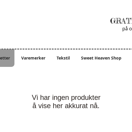
GRAT
på o
ietter
Varemerker
Tekstil
Sweet Heaven Shop
Vi har ingen produkter
å vise her akkurat nå.