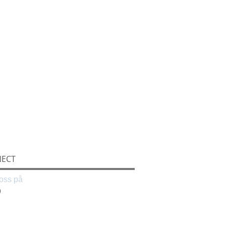
ECT
oss på