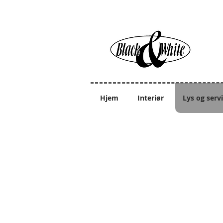
Hjem
Interiør
Lys og serv