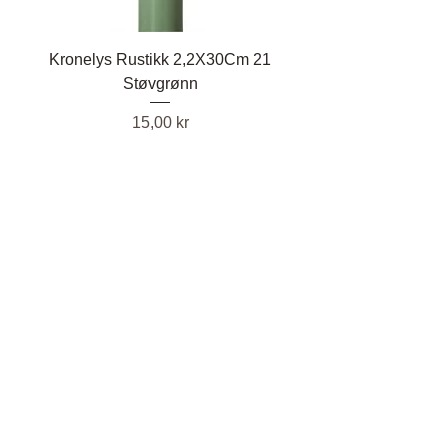
Kronelys Rustikk 2,2X30Cm 21
Støvgrønn
Pris
15,00 kr
Kronelys Rustikk 2,2X30Cm 14 Rød