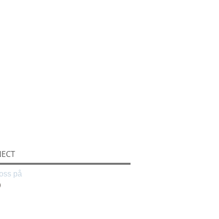
ECT
oss på