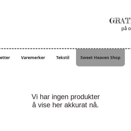
GRAT
på o
ietter
Varemerker
Tekstil
Sweet Heaven Shop
Vi har ingen produkter
å vise her akkurat nå.