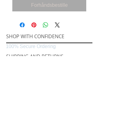
Forhåndsbestille
SHOP WITH CONFIDENCE
100% Secure Ordering
SHIPPING AND RETURNS
Shipping & Delivery
Easy Returns
CONNECT
Følg oss på
Black & White