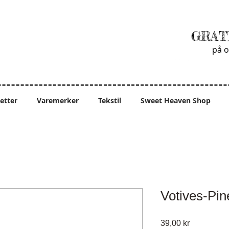
GRAT
på o
ietter
Varemerker
Tekstil
Sweet Heaven Shop
Votives-Pin
Pris
39,00 kr