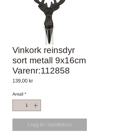
Vinkork reinsdyr
sort metall 9x16cm
Varenr:112858
Pris
139,00 kr
Antall
*
Legg til i handlekurv