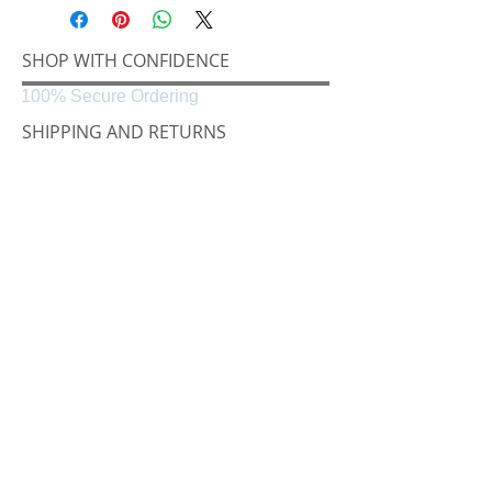
SHOP WITH CONFIDENCE
100% Secure Ordering
SHIPPING AND RETURNS
Shipping & Delivery
Easy Returns
CONNECT
Følg oss på
Black & White