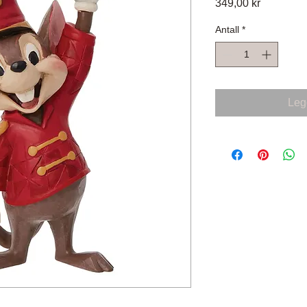
Pris
349,00 kr
Antall
*
Legg