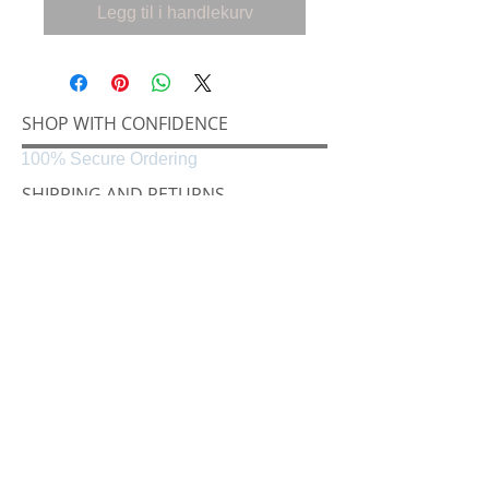
Legg til i handlekurv
SHOP WITH CONFIDENCE
100% Secure Ordering
SHIPPING AND RETURNS
Shipping & Delivery
Easy Returns
CONNECT
Følg oss på
Black & White