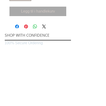
Legg til i handlekurv
SHOP WITH CONFIDENCE
100% Secure Ordering
SHIPPING AND RETURNS
Shipping & Delivery
Easy Returns
CONNECT
Følg oss på