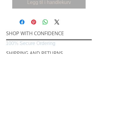
Legg til i handlekurv
SHOP WITH CONFIDENCE
100% Secure Ordering
SHIPPING AND RETURNS
Shipping & Delivery
Easy Returns
CONNECT
Følg oss på
Black & White