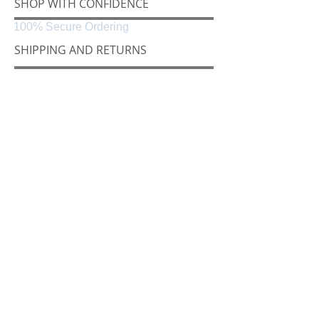
SHOP WITH CONFIDENCE
100% Secure Ordering
SHIPPING AND RETURNS
Shipping & Delivery
Easy Returns
CONNECT
Følg oss på
Black & White