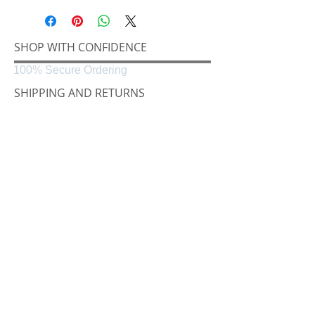
SHOP WITH CONFIDENCE
100% Secure Ordering
SHIPPING AND RETURNS
Shipping & Delivery
Easy Returns
CONNECT
Følg oss på
Black & White