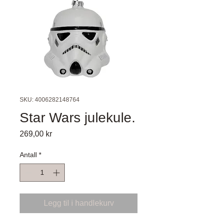
SKU: 4006282148764
Star Wars julekule.
Pris
269,00 kr
Antall
*
Legg til i handlekurv