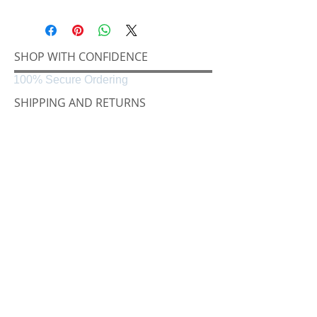
SHOP WITH CONFIDENCE
100% Secure Ordering
SHIPPING AND RETURNS
Shipping & Delivery
Easy Returns
CONNECT
Følg oss på
Black & White