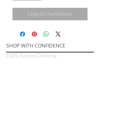
Legg til i handlekurv
SHOP WITH CONFIDENCE
100% Secure Ordering
SHIPPING AND RETURNS
Shipping & Delivery
Easy Returns
CONNECT
Følg oss på