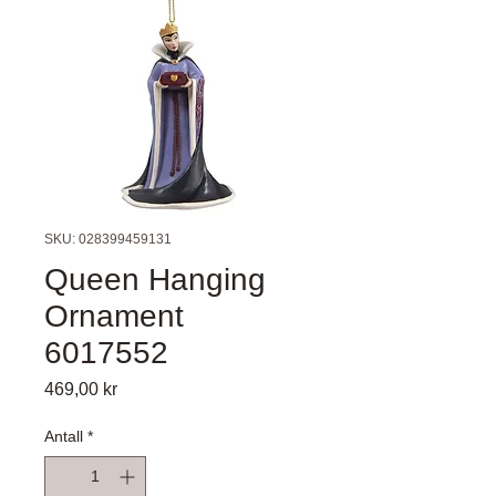
SKU: 028399459131
Queen Hanging
Ornament
6017552
Pris
469,00 kr
Antall
*