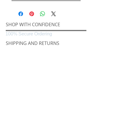
SHOP WITH CONFIDENCE
100% Secure Ordering
SHIPPING AND RETURNS
Shipping & Delivery
Easy Returns
CONNECT
Følg oss på
Black & White