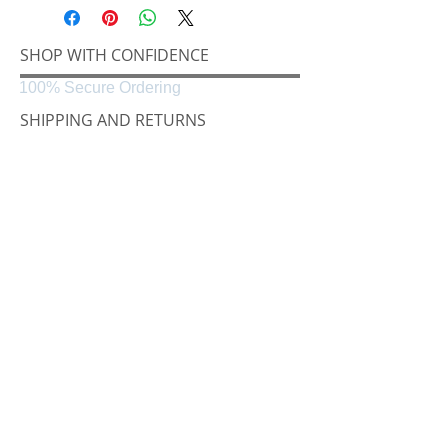
SHOP WITH CONFIDENCE
100% Secure Ordering
SHIPPING AND RETURNS
Shipping & Delivery
Easy Returns
CONNECT
Følg oss på
Black & White