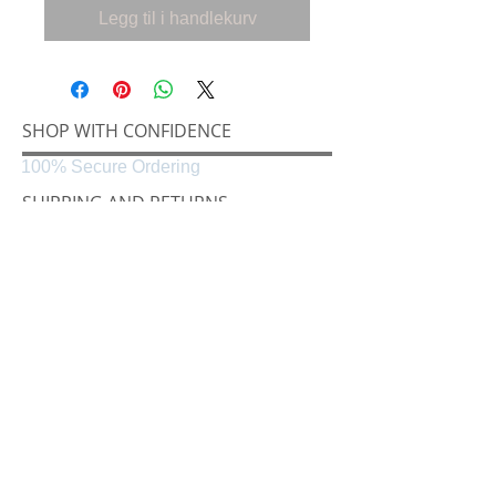
Legg til i handlekurv
SHOP WITH CONFIDENCE
100% Secure Ordering
SHIPPING AND RETURNS
Shipping & Delivery
Easy Returns
CONNECT
Følg oss på
Black & White