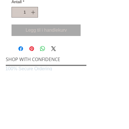
Antall
*
Legg til i handlekurv
SHOP WITH CONFIDENCE
100% Secure Ordering
SHIPPING AND RETURNS
Shipping & Delivery
Easy Returns
CONNECT
Følg oss på