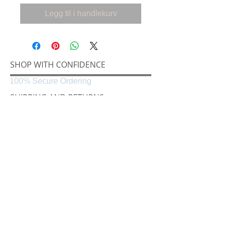
Legg til i handlekurv
SHOP WITH CONFIDENCE
100% Secure Ordering
SHIPPING AND RETURNS
Shipping & Delivery
Easy Returns
CONNECT
Følg oss på
Black & White