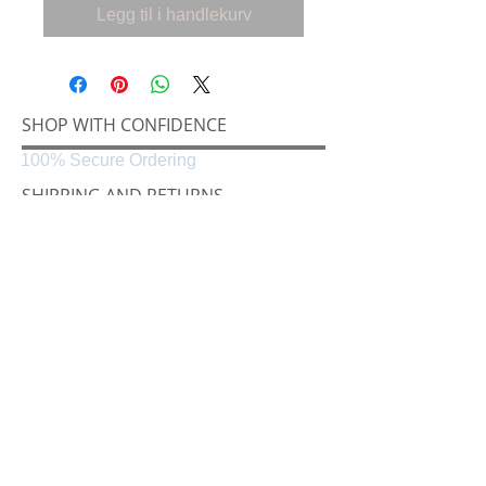
Legg til i handlekurv
SHOP WITH CONFIDENCE
100% Secure Ordering
SHIPPING AND RETURNS
Shipping & Delivery
Easy Returns
CONNECT
Følg oss på
Black & White