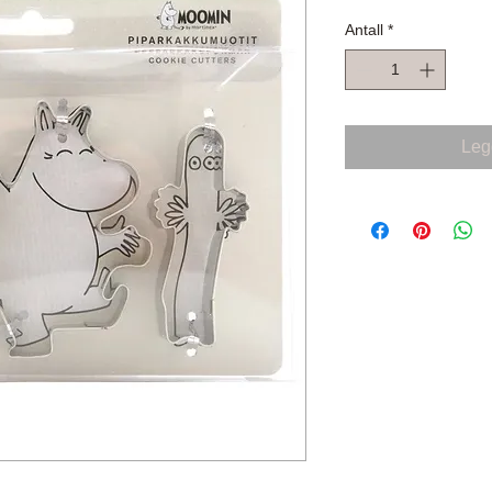
Antall
*
Legg