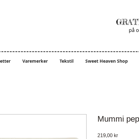
GRAT
på o
ietter
Varemerker
Tekstil
Sweet Heaven Shop
Mummi pep
Pris
219,00 kr