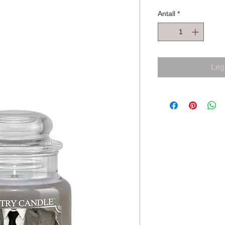
Antall
*
Legg