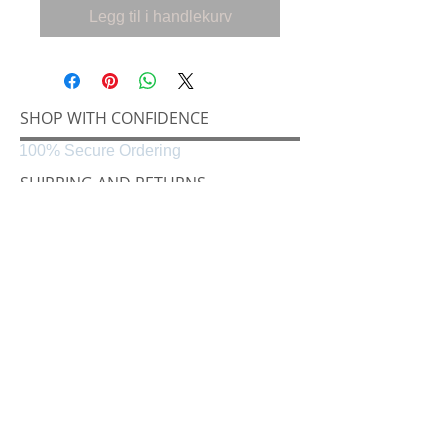
Legg til i handlekurv
SHOP WITH CONFIDENCE
100% Secure Ordering
SHIPPING AND RETURNS
Shipping & Delivery
Easy Returns
CONNECT
Følg oss på
Black & White