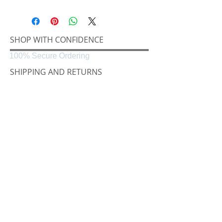
SHOP WITH CONFIDENCE
100% Secure Ordering
SHIPPING AND RETURNS
Shipping & Delivery
Easy Returns
CONNECT
Følg oss på
Black & White