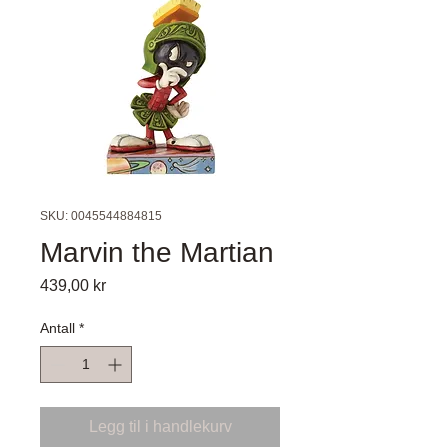
SKU: 0045544884815
Marvin the Martian
Pris
439,00 kr
Antall
*
Legg til i handlekurv