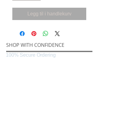
Legg til i handlekurv
SHOP WITH CONFIDENCE
100% Secure Ordering
SHIPPING AND RETURNS
Shipping & Delivery
Easy Returns
CONNECT
Følg oss på