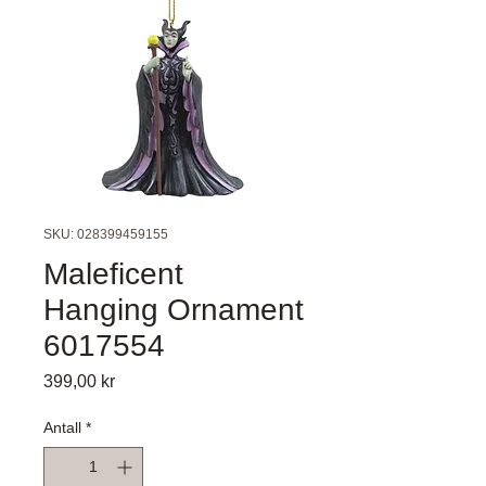
SKU: 028399459155
Maleficent
Hanging Ornament
6017554
Pris
399,00 kr
Antall
*