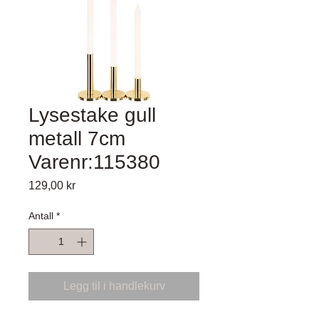
Lysestake gull
metall 7cm
Varenr:115380
Pris
129,00 kr
Antall
*
Legg til i handlekurv