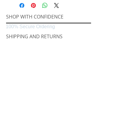
SHOP WITH CONFIDENCE
100% Secure Ordering
SHIPPING AND RETURNS
Shipping & Delivery
Easy Returns
CONNECT
Følg oss på
Black & White