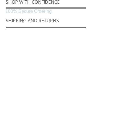
SHOP WITH CONFIDENCE
100% Secure Ordering
SHIPPING AND RETURNS
Shipping & Delivery
Easy Returns
CONNECT
Følg oss på
Black & White