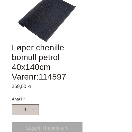
Løper chenille
bomull petrol
40x140cm
Varenr:114597
Pris
369,00 kr
Antall
*
Legg til i handlekurv