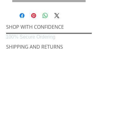
SHOP WITH CONFIDENCE
100% Secure Ordering
SHIPPING AND RETURNS
Shipping & Delivery
Easy Returns
CONNECT
Følg oss på
Black & White