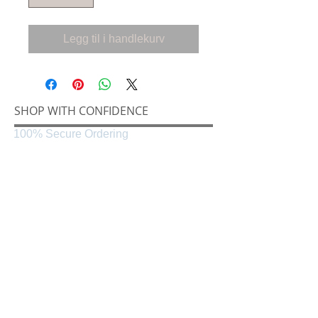
Legg til i handlekurv
SHOP WITH CONFIDENCE
100% Secure Ordering
SHIPPING AND RETURNS
Shipping & Delivery
Easy Returns
CONNECT
Følg oss på