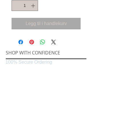
Legg til i handlekurv
SHOP WITH CONFIDENCE
100% Secure Ordering
SHIPPING AND RETURNS
Shipping & Delivery
Easy Returns
CONNECT
Følg oss på