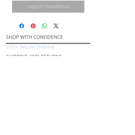
Legg til i handlekurv
SHOP WITH CONFIDENCE
100% Secure Ordering
SHIPPING AND RETURNS
Shipping & Delivery
Easy Returns
CONNECT
Følg oss på
Black & White