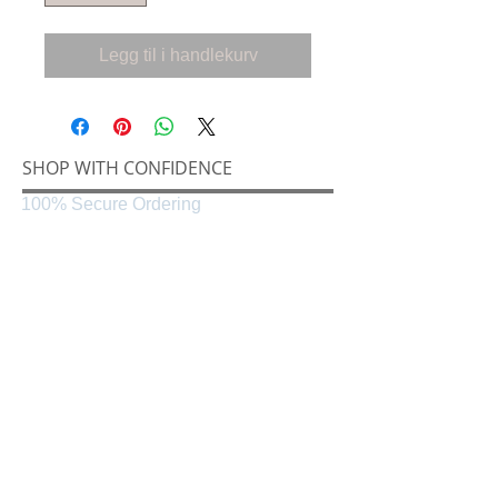
Legg til i handlekurv
SHOP WITH CONFIDENCE
100% Secure Ordering
SHIPPING AND RETURNS
Shipping & Delivery
Easy Returns
CONNECT
Følg oss på