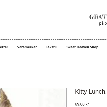
GRAT
på o
ietter
Varemerker
Tekstil
Sweet Heaven Shop
Kitty Lunch,
Pris
69,00 kr