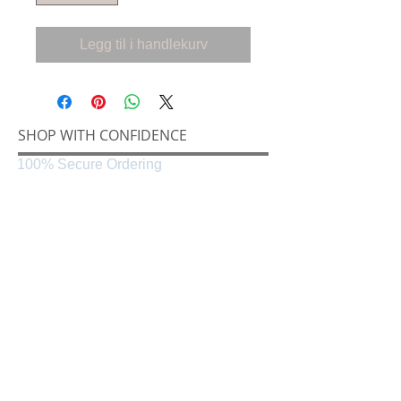
Legg til i handlekurv
SHOP WITH CONFIDENCE
100% Secure Ordering
SHIPPING AND RETURNS
Shipping & Delivery
Easy Returns
CONNECT
Følg oss på