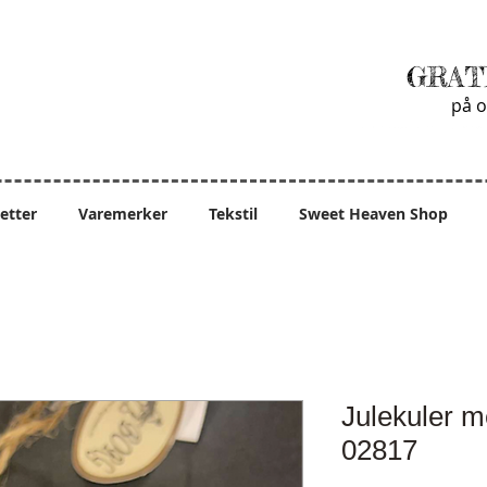
GRAT
på o
ietter
Varemerker
Tekstil
Sweet Heaven Shop
Julekuler m
02817