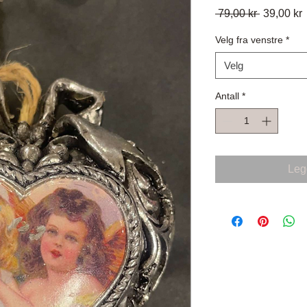
Vanlig
S
 79,00 kr 
39,00 kr
pris
Velg fra venstre
*
Velg
Antall
*
Legg