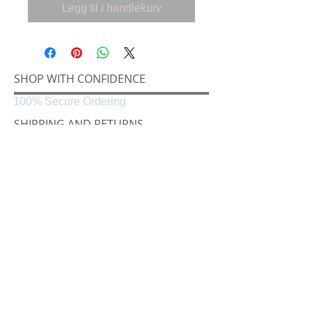
Legg til i handlekurv
SHOP WITH CONFIDENCE
100% Secure Ordering
SHIPPING AND RETURNS
Shipping & Delivery
Easy Returns
CONNECT
Følg oss på
Black & White