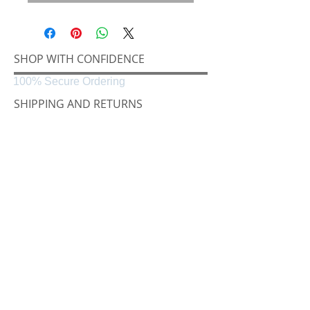
SHOP WITH CONFIDENCE
100% Secure Ordering
SHIPPING AND RETURNS
Shipping & Delivery
Easy Returns
CONNECT
Følg oss på
Black & White