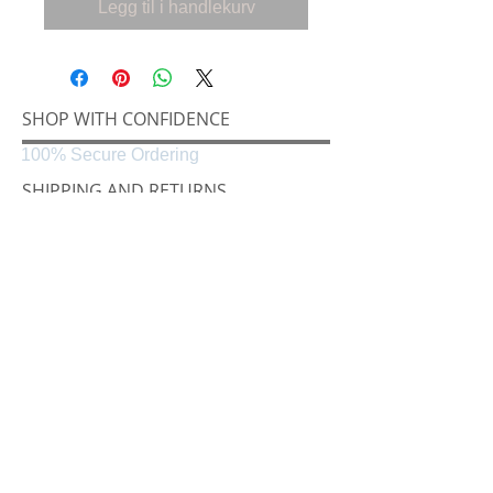
Legg til i handlekurv
SHOP WITH CONFIDENCE
100% Secure Ordering
SHIPPING AND RETURNS
Shipping & Delivery
Easy Returns
CONNECT
Følg oss på
Black & White