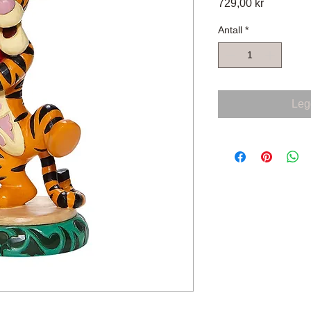
Pris
729,00 kr
Antall
*
Legg