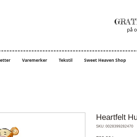
GRAT
på o
ietter
Varemerker
Tekstil
Sweet Heaven Shop
Heartfelt H
SKU: 0028399282470