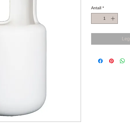
Antall
*
Legg