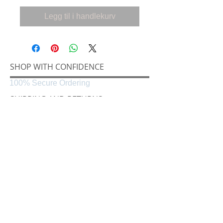
Legg til i handlekurv
SHOP WITH CONFIDENCE
100% Secure Ordering
SHIPPING AND RETURNS
Shipping & Delivery
Easy Returns
CONNECT
Følg oss på