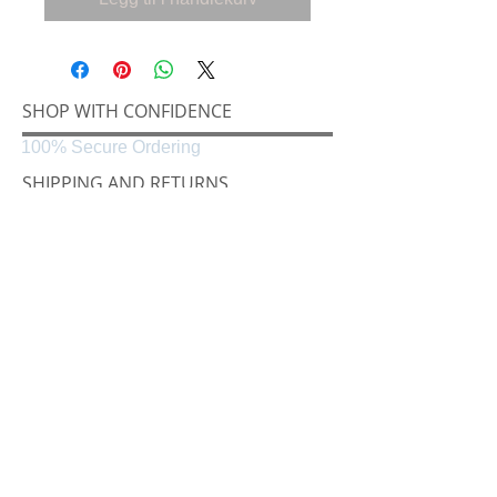
SHOP WITH CONFIDENCE
100% Secure Ordering
SHIPPING AND RETURNS
Shipping & Delivery
Easy Returns
CONNECT
Følg oss på
Black & White