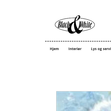
Hjem
Interiør
Lys og serv