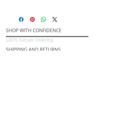
SHOP WITH CONFIDENCE
100% Secure Ordering
SHIPPING AND RETURNS
Shipping & Delivery
Easy Returns
CONNECT
Følg oss på
Black & White