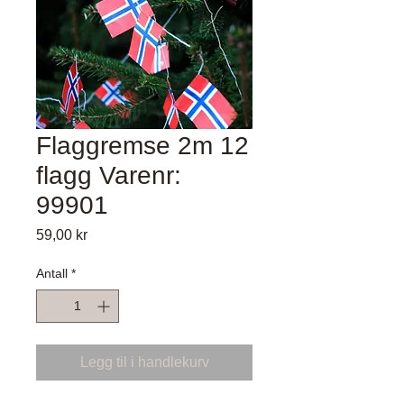
Flaggremse 2m 12
flagg Varenr:
99901
Pris
59,00 kr
Antall
*
Legg til i handlekurv