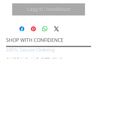
Legg til i handlekurv
SHOP WITH CONFIDENCE
100% Secure Ordering
SHIPPING AND RETURNS
Shipping & Delivery
Easy Returns
CONNECT
Følg oss på