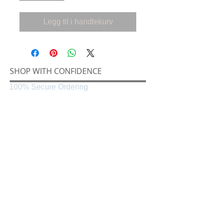
Legg til i handlekurv
SHOP WITH CONFIDENCE
100% Secure Ordering
SHIPPING AND RETURNS
Shipping & Delivery
Easy Returns
CONNECT
Følg oss på