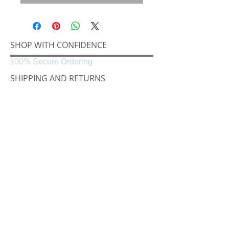
SHOP WITH CONFIDENCE
100% Secure Ordering
SHIPPING AND RETURNS
Shipping & Delivery
Easy Returns
CONNECT
Følg oss på
Black & White