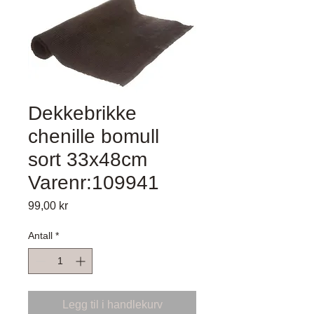
Dekkebrikke
chenille bomull
sort 33x48cm
Varenr:109941
Pris
99,00 kr
Antall
*
Legg til i handlekurv