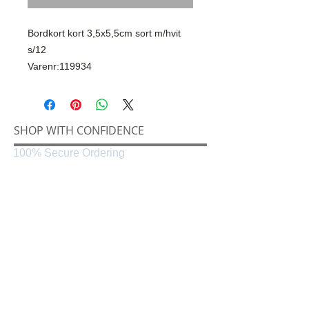
Bordkort kort 3,5x5,5cm sort m/hvit
s/12
Varenr:119934
SHOP WITH CONFIDENCE
100% Secure Ordering
SHIPPING AND RETURNS
Shipping & Delivery
Easy Returns
CONNECT
Følg oss på