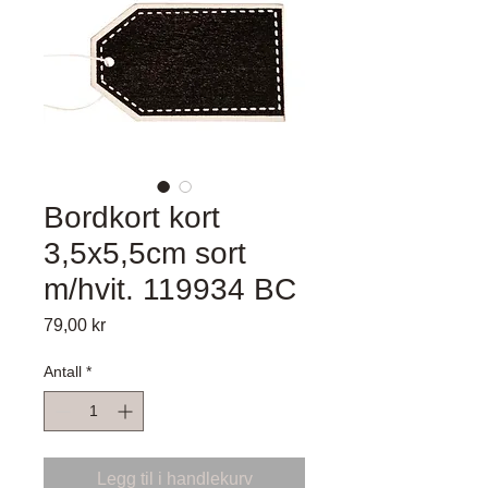
Bordkort kort
3,5x5,5cm sort
m/hvit. 119934 BC
Pris
79,00 kr
Antall
*
Legg til i handlekurv