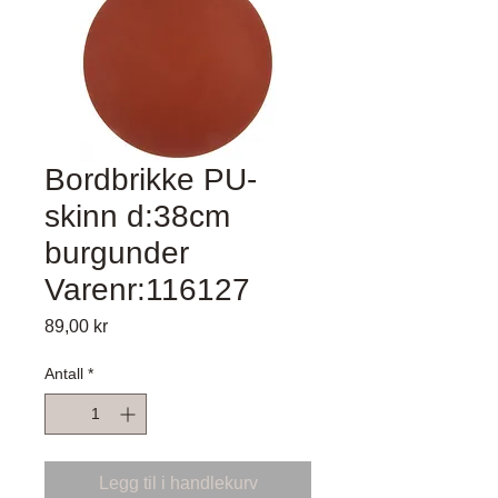
Bordbrikke PU-
skinn d:38cm
burgunder
Varenr:116127
Pris
89,00 kr
Antall
*
Legg til i handlekurv