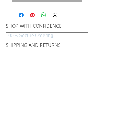
SHOP WITH CONFIDENCE
100% Secure Ordering
SHIPPING AND RETURNS
Shipping & Delivery
Easy Returns
CONNECT
Følg oss på
Black & White