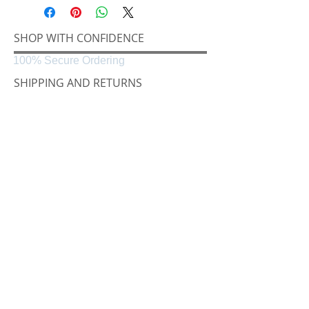
SHOP WITH CONFIDENCE
100% Secure Ordering
SHIPPING AND RETURNS
Shipping & Delivery
Easy Returns
CONNECT
Følg oss på
Black & White